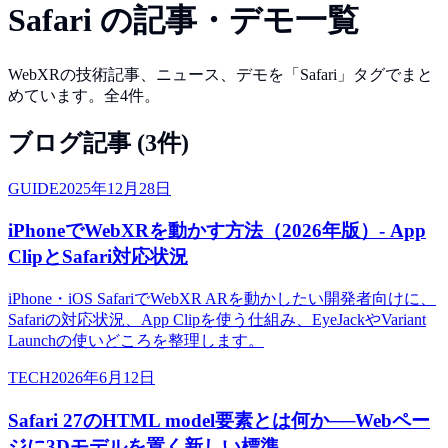
Safari
の記事・デモ一覧
WebXRの技術記事、ニュース、デモを「
Safari
」タグでまと
めています。全
4
件。
ブログ記事 (
3
件)
GUIDE
2025年12月28日
iPhoneでWebXRを動かす方法（2026年版）- App
ClipとSafari対応状況
iPhone・iOS SafariでWebXR ARを動かしたい開発者向けに、
Safariの対応状況、App Clipを使う仕組み、EyeJackやVariant
Launchの使いどころを整理します。
TECH
2026年6月12日
Safari 27のHTML model要素とは何か──Webペー
ジに3Dモデルを置く新しい標準