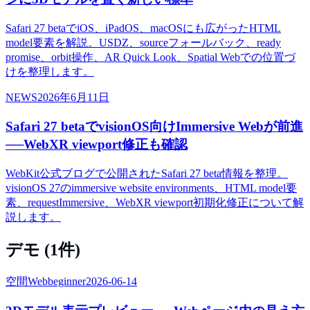
Safari 27 betaでiOS、iPadOS、macOSにも広がったHTML
model要素を解説。USDZ、sourceフォールバック、ready
promise、orbit操作、AR Quick Look、Spatial Webでの位置づ
けを整理します。
NEWS
2026年6月11日
Safari 27 betaでvisionOS向けImmersive Webが前進
──WebXR viewport修正も確認
WebKit公式ブログで公開されたSafari 27 beta情報を整理。
visionOS 27のimmersive website environments、HTML model要
素、requestImmersive、WebXR viewport初期化修正について解
説します。
デモ (
1
件)
空間Web
beginner
2026-06-14