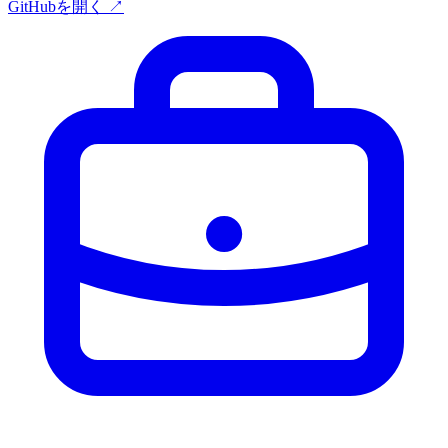
GitHubを開く ↗